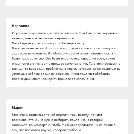
Вероника
Игра мне понравилась, я люблю говорить. Я люблю разговаривать с
людьми, мне все это очень понравилось.
Я вообще не устала и поиграла бы ещё в игру.
Я нашла ответ на свой запрос и на другие свои вопросы, которые
задавала изначально. В любом случае мне очень понравилось, это
было познавательно. Это была игра на исследование себя, такие
игры помогают ускорить процесс самопознания. Ты сталкиваешься с
какими-то вызовами, проблемам в жизни, которые нужно решать и ты
узнаёшь о себя во время их решения. Игра помогает обобщить
предыдущий опыт и ускорить процесс самопознания.
Мария
Мне очень нравиться такой формат игры, потому что идет
взаимодействие , но нужно выбирать компанию, в которой
максимально комфортно, чтобы ты был сосредоточен и не думал о
том, что подумают другие, говорил свободно.