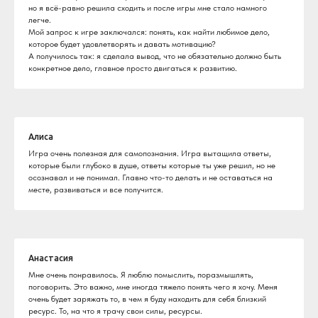
но я всё-равно решила сходить и после игры мне стало намного
легче.
Мой запрос к игре заключался: понять, как найти любимое дело,
которое будет удовлетворять и давать мотивацию?
А получилось так: я сделала вывод, что не обязательно должно быть
конкретное дело, главное просто двигаться к развитию.
Алиса
Игра очень полезная для самопознания. Игра вытащила ответы,
которые были глубоко в душе, ответы которые ты уже решил, но не
осознавал и не понимал. Главно что-то делать и не оставаться на
месте, развиваться и все получится.
Анастасия
Мне очень понравилось. Я люблю помыслить, поразмышлять,
поговорить. Это важно, мне иногда тяжело понять чего я хочу. Меня
очень будет заряжать то, в чем я буду находить для себя близкий
ресурс. То, на что я трачу свои силы, ресурсы.